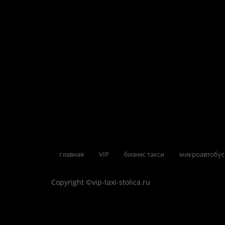
главная
VIP
бизнес такси
микроавтобу
Copyright ©vip-taxi-stolica.ru