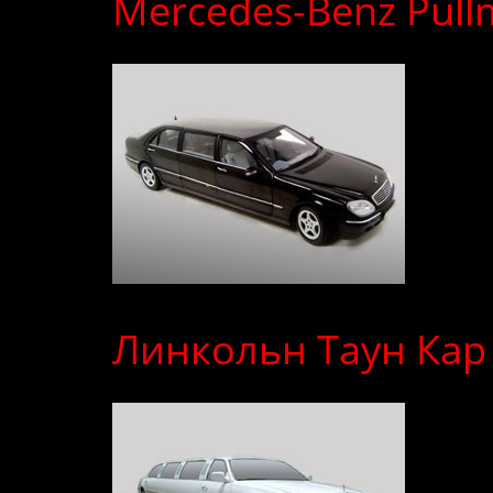
Mercedes-Benz Pull
Линкольн Таун Кар