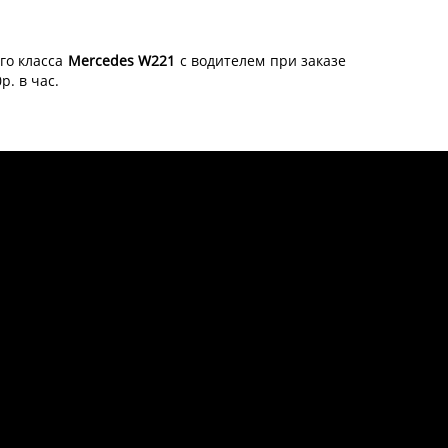
го класса
Mercedes W221
с водителем при заказе
р. в час.