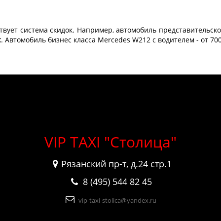
твует система скидок. Например, автомобиль представительско
с
. Автомобиль бизнес класса Mercedes W212 с водителем - от 700
VIP TAXI "Столица"
Рязанский пр-т, д.24 стр.1
8 (495) 544 82 45
vip-taxi-stolica@yandex.ru